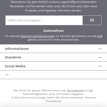
Abonnieren Sie jetzt einfach unseren regelmäßig erscheinenden
Newsletter und Sie werden stets unter den Ersten sein, über neue
Produkte und Angebote informiert werden.
E-
Mail-
Adresse
*
Datenschutz
Ich habe die
Datenschutzbestimmungen
zur Kenntnis genommen und die
AGB
gelesen und bin mit ihnen einverstanden.
Informationen
Standorte
Social Media
Alle Preise inkl. gesetzl. Mehrwertsteuer zzgl.
Versandkosten
und ggf.
Nachnahmegebühren, wenn nicht anders angegeben.
© 2026 Fliesen Ernst & Stieger GmbH - Alle Rechte vorbehalten. Theme by
ThemeWare®