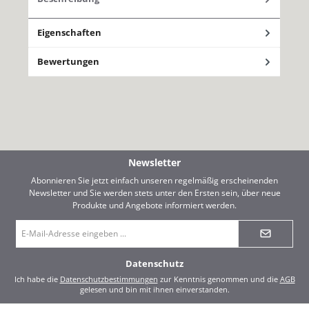
Eigenschaften
Bewertungen
Newsletter
Abonnieren Sie jetzt einfach unseren regelmäßig erscheinenden
Newsletter und Sie werden stets unter den Ersten sein, über neue
Produkte und Angebote informiert werden.
E-
Mail-
Adresse
*
Datenschutz
Ich habe die
Datenschutzbestimmungen
zur Kenntnis genommen und die
AGB
gelesen und bin mit ihnen einverstanden.