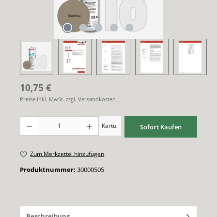
Regulärer Preis:
10,75 €
Preise inkl. MwSt. zzgl. Versandkosten
Produkt Anzahl: Gib den gewünschten Wert ein oder benutze die Schaltflächen um di
Kartu.
Sofort Kaufen
Zum Merkzettel hinzufügen
Produktnummer:
30000505
Beschreibung