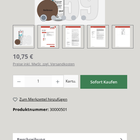
Regulärer Preis:
10,75 €
Preise inkl. MwSt. zzgl. Versandkosten
Produkt Anzahl: Gib den gewünschten Wert ein oder benutze die Schaltflächen um di
Kartu.
Sofort Kaufen
Zum Merkzettel hinzufügen
Produktnummer:
30000501
Beschreibung