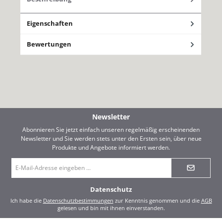
Eigenschaften
Bewertungen
Newsletter
Abonnieren Sie jetzt einfach unseren regelmäßig erscheinenden
Newsletter und Sie werden stets unter den Ersten sein, über neue
Produkte und Angebote informiert werden.
E-
Mail-
Adresse
*
Datenschutz
Ich habe die
Datenschutzbestimmungen
zur Kenntnis genommen und die
AGB
gelesen und bin mit ihnen einverstanden.